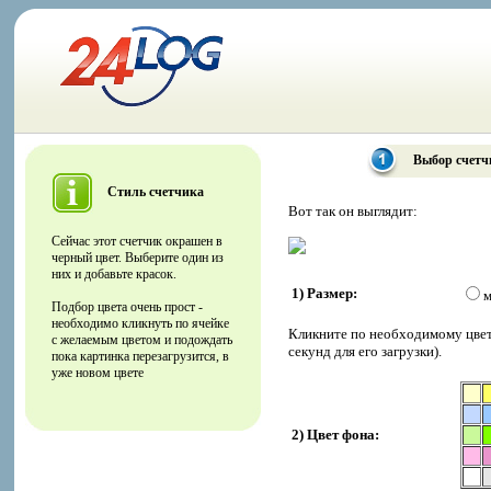
Выбор счетч
Стиль счетчика
Вот так он выглядит:
Сейчас этот счетчик окрашен в
черный цвет. Выберите один из
них и добавьте красок.
1) Размер:
м
Подбор цвета очень прост -
необходимо кликнуть по ячейке
Кликните по необходимому цвету
с желаемым цветом и подождать
секунд для его загрузки).
пока картинка перезагрузится, в
уже новом цвете
2) Цвет фона: