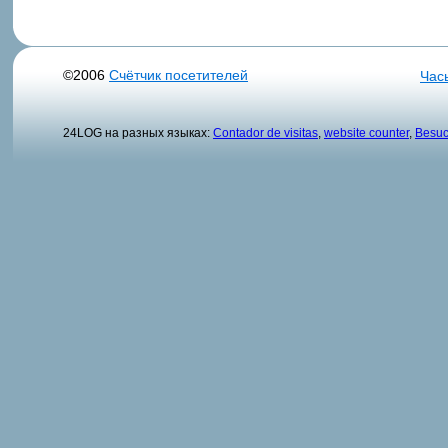
©2006
Счётчик посетителей
Час
24LOG на разных языках:
Contador de visitas
,
website counter
,
Besuc