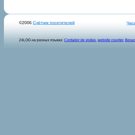
©2006
Счётчик посетителей
Час
24LOG на разных языках:
Contador de visitas
,
website counter
,
Besuc