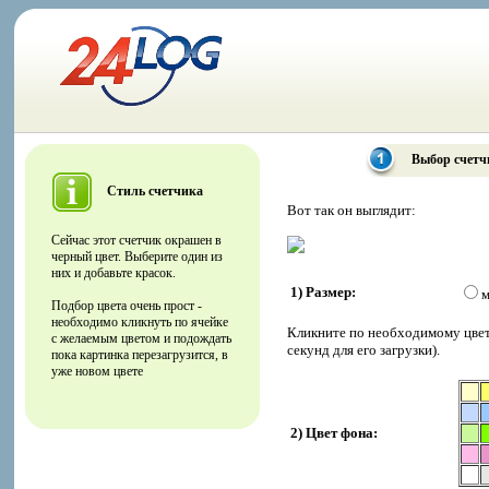
Выбор счетч
Стиль счетчика
Вот так он выглядит:
Сейчас этот счетчик окрашен в
черный цвет. Выберите один из
них и добавьте красок.
1) Размер:
м
Подбор цвета очень прост -
необходимо кликнуть по ячейке
Кликните по необходимому цвету
с желаемым цветом и подождать
секунд для его загрузки).
пока картинка перезагрузится, в
уже новом цвете
2) Цвет фона: