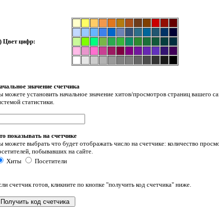
) Цвет цифр:
ачальное значение счетчика
ы можете установить начальное значение хитов/просмотров страниц вашего са
истемой статистики.
то показывать на счетчике
ы можете выбрать что будет отображать число на счетчике: количество просмо
осетителей, побывавших на сайте.
Хиты
Посетители
сли счетчик готов, кликните по кнопке "получить код счетчика" ниже.