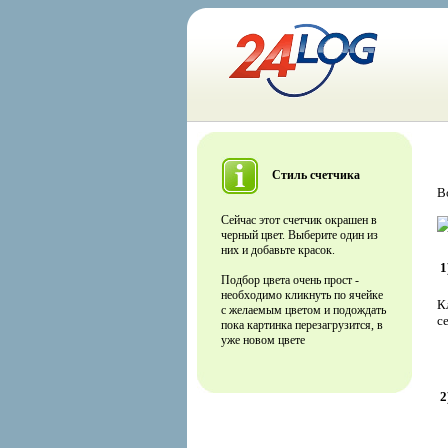
Стиль счетчика
В
Сейчас этот счетчик окрашен в
черный цвет. Выберите один из
них и добавьте красок.
1
Подбор цвета очень прост -
необходимо кликнуть по ячейке
К
с желаемым цветом и подождать
с
пока картинка перезагрузится, в
уже новом цвете
2