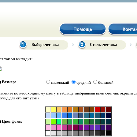
Помощь
Конта
Выбор счетчика
Стиль счетчика
от так он выглядит:
) Размер:
маленький
средний
большой
ликните по необходимому цвету в таблице, выбранный вами счетчик окрасится 
екунд для его загрузки).
) Цвет фона: