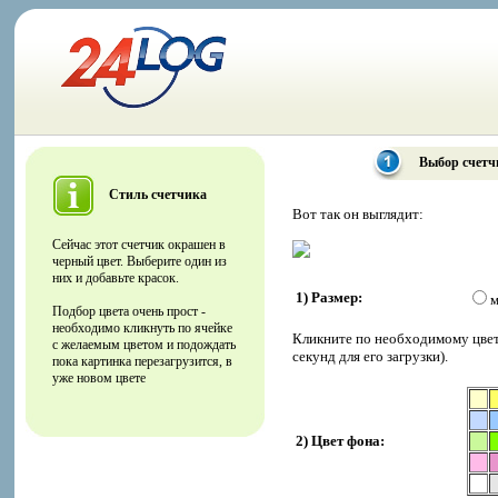
Выбор счетч
Стиль счетчика
Вот так он выглядит:
Сейчас этот счетчик окрашен в
черный цвет. Выберите один из
них и добавьте красок.
1) Размер:
м
Подбор цвета очень прост -
необходимо кликнуть по ячейке
Кликните по необходимому цвету
с желаемым цветом и подождать
секунд для его загрузки).
пока картинка перезагрузится, в
уже новом цвете
2) Цвет фона: