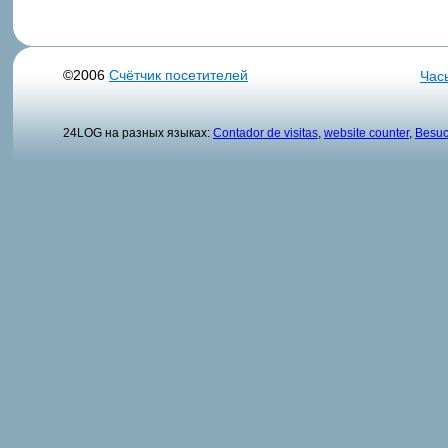
©2006
Счётчик посетителей
Час
24LOG на разных языках:
Contador de visitas
,
website counter
,
Besuc