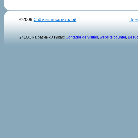
©2006
Счётчик посетителей
Час
24LOG на разных языках:
Contador de visitas
,
website counter
,
Besuc