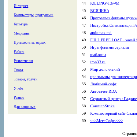
44
K!LL!NG^T3@M
Интернет
45
ВСЯЧИНА
Компьютеры, программы
46
Программы фильмы музык
Культура
47
Настройка,Оптимизация,Ре
48
andomax.md
Медицина
49
FULL FREE LOAD - качай б
Путешествия, отдых
50
Игры фильмы сериалы
Работа
51
шаблоны
Развлечения
52
iron33.ru
53
Мир дополнений
Спорт
54
программы для конвертац
Товары, услуги
55
Любимий-софт
Учеба
56
Автозачет RDA
Разное
57
Сервисный центр г.Гаджи
58
Counter-Strike
Для взрослых
59
Компьютерный сайт Сальн
60
<<<МегаСофт>>>>
Страни