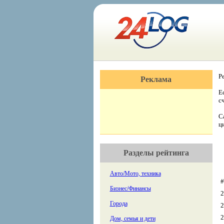
Р
Реклама
Е
с
С
ц
Разделы рейтинга
Авто/Мото, техника
#
Бизнес/Финансы
2
Города
2
2
Дом, семья и дети