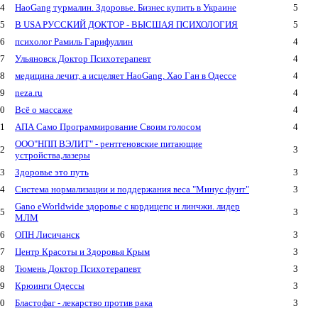
4
HaoGang турмалин. Здоровье. Бизнес купить в Украине
5
5
В USA РУССКИЙ ДОКТОР - ВЫСШАЯ ПСИХОЛОГИЯ
5
6
психолог Рамиль Гарифуллин
4
7
Ульяновск Доктор Психотерапевт
4
8
медицина лечит, а исцеляет HaoGang. Хао Ган в Одессе
4
9
neza.ru
4
0
Всё о массаже
4
1
АПА Само Программирование Своим голосом
4
ООО"НПП ВЭЛИТ" - рентгеновские питающие
2
3
устройства,лазеры
3
Здоровье это путь
3
4
Система нормализации и поддержания веса "Минус фунт"
3
Gano eWorldwide здоровье с кордицепс и линчжи. лидер
5
3
МЛМ
6
ОПН Лисичанск
3
7
Центр Красоты и Здоровья Крым
3
8
Тюмень Доктор Психотерапевт
3
9
Крюинги Одессы
3
0
Бластофаг - лекарство против рака
3