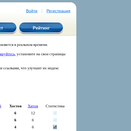
|
Войти
Регистрация
кт
Рейтинг
вляется в реальном времени.
рируйтесь
, установите на свои страницы
ми ссылками, что улучшит их индекс
й
Хостов
Хитов
Статистика
6
12
6
6
4
6