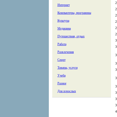
2
Интернет
2
Компьютеры, программы
2
Культура
2
2
Медицина
2
Путешествия, отдых
3
Работа
3
Развлечения
3
Спорт
3
Товары, услуги
3
Учеба
3
Разное
3
Для взрослых
3
3
3
4