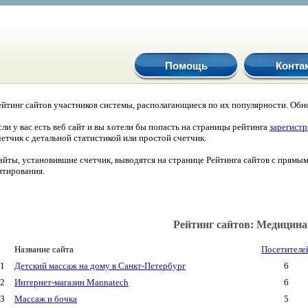
Помощь
Конта
ейтинг сайтов участников системы, располагающиеся по их популярности. Обно
сли у вас есть веб сайт и вы хотели бы попасть на страницы рейтинга
зарегист
четчик с детальной статистикой или простой счетчик.
айты, установившие счетчик, выводятся на странице Рейтинга сайтов с прямы
итирования.
Рейтинг сайтов: Медицина
Название сайта
Посетителе
1
Детский массаж на дому в Санкт-Петербург
6
2
Интернет-магазин Mannatech
6
3
Массаж и бочка
5