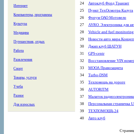
24
Автоклуб Форд Транзит
Интернет
25
Пункт ТехОсмотра Калуга
Компьютеры, программы
26
Форум ОАО Мотовело
Культура
27
AYRO. Электроника для ав
28
Vehicle and fuel monitoring
Медицина
29
Новости авто мира.Концеп
Путешествия, отдых
30
Джип клуб ШАТУН
Работа
31
GPS-centr
Развлечения
32
Восстановление VIN номер
33
МООА Правозащита
Спорт
34
Turbo-DSM
Товары, услуги
35
Техпомощь на дороге
Учеба
36
AUTORITM
Разное
37
Малаток радиоэлектроник
38
Персональная страничка 
Для взрослых
39
ТЕХПОМОЩЬ 24
40
Авто клуб
Страни