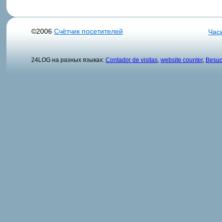
©2006
Счётчик посетителей
Час
24LOG на разных языках:
Contador de visitas
,
website counter
,
Besuc