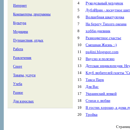
4
Рукодельный чердачок
Интернет
5
ДублИрин - лоскутное шит
Компьютеры, программы
6
Волшебная шкатулочка
Культура
7
На берегу Тихого океана
8
хобби-дневник
Медицина
9
Разноцветное счастье
Путешествия, отдых
10
Смешная Жизнь :-)
Работа
11
pu4ini.blogspot.com
Развлечения
12
Вкусно и полезно
13
Детская энциклопедия. Не
Спорт
14
Клуб любителей газеты "С
Товары, услуги
15
Такса Парк
Учеба
16
Для Вас
Разное
17
Украинский левкой
18
Стихи о любви
Для взрослых
19
В гостях хорошо, а дома л
20
Тройка
Страниц