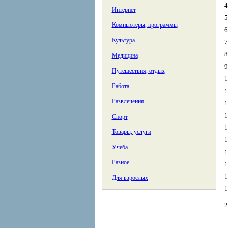
4
Интернет
5
Компьютеры, программы
6
Культура
7
8
Медицина
9
Путешествия, отдых
1
Работа
1
Развлечения
1
1
Спорт
1
Товары, услуги
1
Учеба
1
Разное
1
1
Для взрослых
1
2