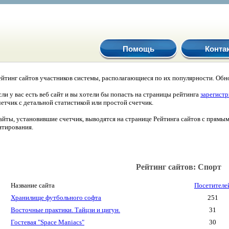
Помощь
Конта
ейтинг сайтов участников системы, располагающиеся по их популярности. Обно
сли у вас есть веб сайт и вы хотели бы попасть на страницы рейтинга
зарегист
четчик с детальной статистикой или простой счетчик.
айты, установившие счетчик, выводятся на странице Рейтинга сайтов с прямы
итирования.
Рейтинг сайтов: Спорт
Название сайта
Посетителе
Хранилище футбольного софта
251
Восточные практики. Тайцзи и цигун.
31
Гостевая "Space Maniacs"
30