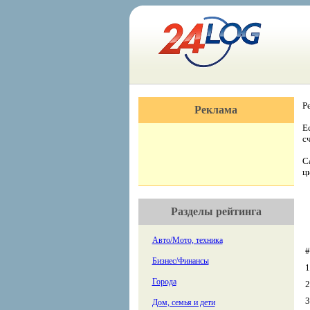
Р
Реклама
Е
с
С
ц
Разделы рейтинга
Авто/Мото, техника
#
Бизнес/Финансы
1
Города
2
3
Дом, семья и дети