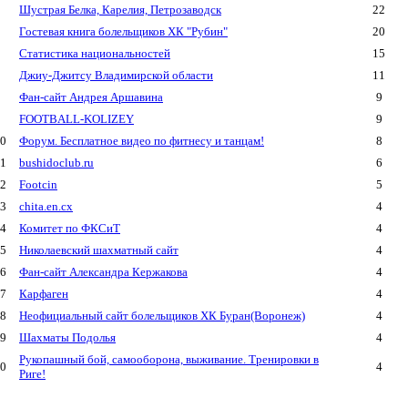
Шустрая Белка, Карелия, Петрозаводск
22
Гостевая книга болельщиков ХК "Рубин"
20
Статистика национальностей
15
Джиу-Джитсу Владимирской области
11
Фан-сайт Андрея Аршавина
9
FOOTBALL-KOLIZEY
9
0
Форум. Бесплатное видео по фитнесу и танцам!
8
1
bushidoclub.ru
6
2
Footcin
5
3
chita.en.cx
4
4
Комитет по ФКСиТ
4
5
Николаевский шахматный сайт
4
6
Фан-сайт Александра Кержакова
4
7
Карфаген
4
8
Неофициальный сайт болельщиков ХК Буран(Воронеж)
4
9
Шахматы Подолья
4
Рукопашный бой, самооборона, выживание. Тренировки в
0
4
Риге!