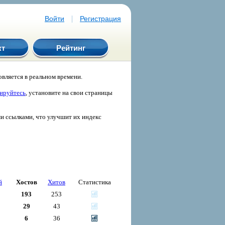
|
Войти
Регистрация
кт
Рейтинг
вляется в реальном времени.
рируйтесь
, установите на свои страницы
ми ссылками, что улучшит их индекс
й
Хостов
Хитов
Статистика
193
253
29
43
6
36