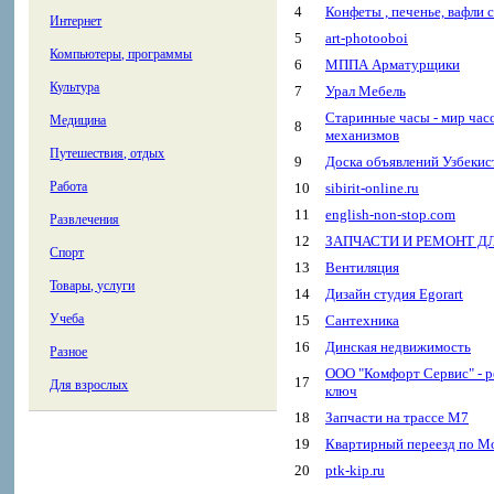
4
Конфеты , печенье, вафли с
Интернет
5
art-photooboi
Компьютеры, программы
6
МППА Арматурщики
Культура
7
Урал Мебель
Старинные часы - мир час
Медицина
8
механизмов
Путешествия, отдых
9
Доска объявлений Узбекис
Работа
10
sibirit-online.ru
11
english-non-stop.com
Развлечения
12
ЗАПЧАСТИ И РЕМОНТ Д
Спорт
13
Вентиляция
Товары, услуги
14
Дизайн студия Egorart
Учеба
15
Сантехника
16
Динская недвижимость
Разное
ООО "Комфорт Сервис" - р
17
Для взрослых
ключ
18
Запчасти на трассе М7
19
Квартирный переезд по М
20
ptk-kip.ru