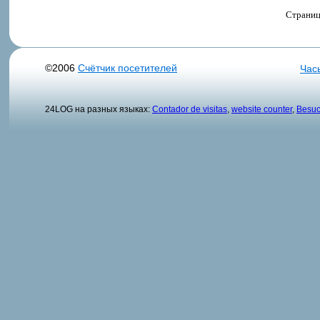
Страниц
©2006
Счётчик посетителей
Час
24LOG на разных языках:
Contador de visitas
,
website counter
,
Besuc