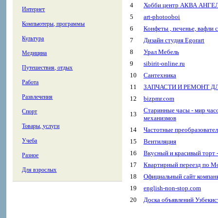
4
Хобби центр АКВА АНГЕЛ 
Интернет
5
art-photooboi
Компьютеры, программы
6
Конфеты , печенье, вафли с
Культура
7
Дизайн студия Egorart
8
Урал Мебель
Медицина
9
sibirit-online.ru
Путешествия, отдых
10
Сантехника
Работа
11
ЗАПЧАСТИ И РЕМОНТ Д
Развлечения
12
bizpmr.com
Старинные часы - мир час
Спорт
13
механизмов
Товары, услуги
14
Частотные преобразовател
Учеба
15
Вентиляция
16
Вкусный и красивый торт -
Разное
17
Квартирный переезд по М
Для взрослых
18
Официальный сайт комп
19
english-non-stop.com
20
Доска объявлений Узбекис