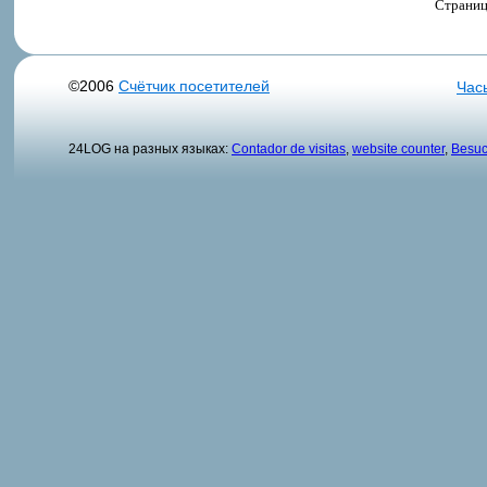
Страниц
©2006
Счётчик посетителей
Час
24LOG на разных языках:
Contador de visitas
,
website counter
,
Besuc