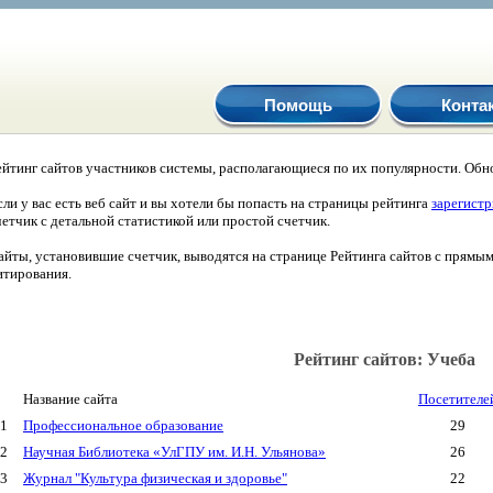
Помощь
Конта
ейтинг сайтов участников системы, располагающиеся по их популярности. Обно
сли у вас есть веб сайт и вы хотели бы попасть на страницы рейтинга
зарегист
четчик с детальной статистикой или простой счетчик.
айты, установившие счетчик, выводятся на странице Рейтинга сайтов с прямы
итирования.
Рейтинг сайтов: Учеба
Название сайта
Посетителе
1
Профессиональное образование
29
2
Научная Библиотека «УлГПУ им. И.Н. Ульянова»
26
3
Журнал "Культура физическая и здоровье"
22