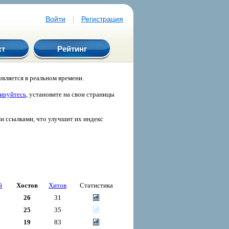
|
Войти
Регистрация
кт
Рейтинг
вляется в реальном времени.
рируйтесь
, установите на свои страницы
ми ссылками, что улучшит их индекс
й
Хостов
Хитов
Статистика
26
31
25
35
19
83