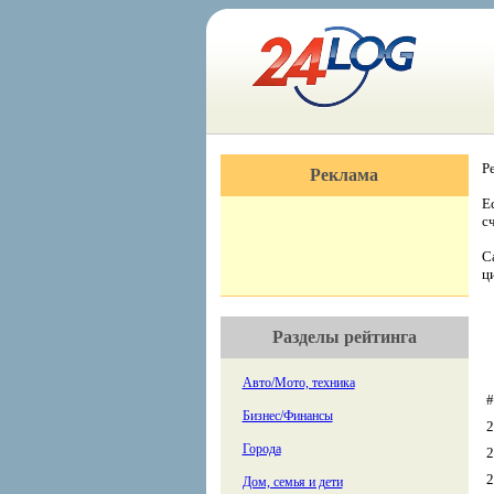
Р
Реклама
Е
с
С
ц
Разделы рейтинга
Авто/Мото, техника
#
Бизнес/Финансы
2
Города
2
2
Дом, семья и дети