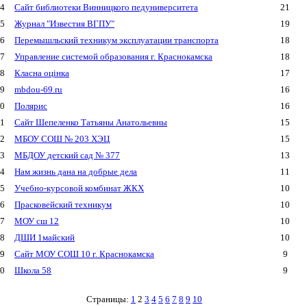
4
Сайт библиотеки Винницкого педуниверситета
21
5
Журнал "Известия ВГПУ"
19
6
Перемышльский техникум эксплуатации транспорта
18
7
Управление системой образования г. Краснокамска
18
8
Класна оцінка
17
9
mbdou-69.ru
16
0
Полярис
16
1
Сайт Шепеленко Татьяны Анатольевны
15
2
МБОУ СОШ № 203 ХЭЦ
15
3
МБДОУ детский сад № 377
13
4
Нам жизнь дана на добрые дела
11
5
Учебно-курсовой комбинат ЖКХ
10
6
Прасковейский техникум
10
7
МОУ сш 12
10
8
ДШИ 1майский
10
9
Сайт МОУ СОШ 10 г. Краснокамска
9
0
Школа 58
9
Страницы:
1
2
3
4
5
6
7
8
9
10