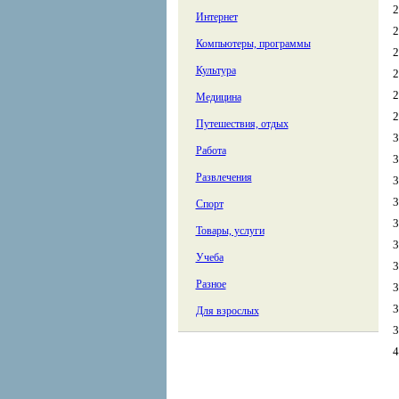
2
Интернет
2
Компьютеры, программы
2
Культура
2
2
Медицина
2
Путешествия, отдых
3
Работа
3
Развлечения
3
3
Спорт
3
Товары, услуги
3
Учеба
3
Разное
3
3
Для взрослых
3
4