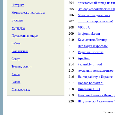
204
пристальный взгляд на м
Интернет
205
Этноархеологический к
Компьютеры, программы
206
Мыловарня домашняя
Культура
207
http://kzm-rap.ucoz.com/
208
VIOLLA
Медицина
209
livejournal.com
Путешествия, отдых
210
Камчатская Легенда
Работа
211
мир моды и красоты
Развлечения
212
Радио на Востоке
213
Арт Кот
Спорт
214
kazanskiy prihod
Товары, услуги
215
коллекция колокольчиков
Учеба
216
Найти работу в Израиле
Разное
217
Портал bob989.ru
218
Питомник ВЕО
Для взрослых
219
Классный парень Иван пре
220
Штурманский факультет 
Страни