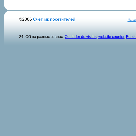
©2006
Счётчик посетителей
Час
24LOG на разных языках:
Contador de visitas
,
website counter
,
Besuc