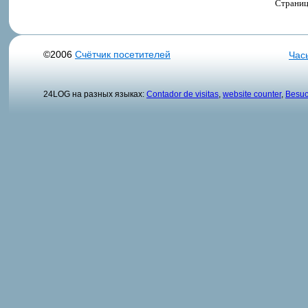
Страни
©2006
Счётчик посетителей
Час
24LOG на разных языках:
Contador de visitas
,
website counter
,
Besuc