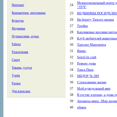
Межрегиональный центр д
24
Интернет
"ЛУЧ"
Компьютеры, программы
25
ВЕДЬМИНЫ ПОСИДЕЛК
26
На берегу Тихого океана
Культура
27
Тройка
Медицина
28
Карликовые кролики пит
Путешествия, отдых
29
Клуб любителей животных
Работа
30
Таролог Маргарита
31
Винкс
Развлечения
32
Soleil-ln craft
Спорт
33
Ремонт дома
Товары, услуги
34
Такса Парк
Учеба
35
МБДОУ № 389
36
Страхование жизни
Разное
37
Мой рукодельный мир
Для взрослых
38
В гостях хорошо, а дома л
39
Ароматы мира...Мир аромат
40
обмен