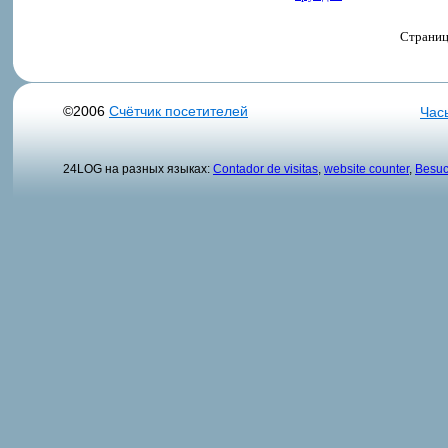
Страниц
©2006
Счётчик посетителей
Час
24LOG на разных языках:
Contador de visitas
,
website counter
,
Besuc