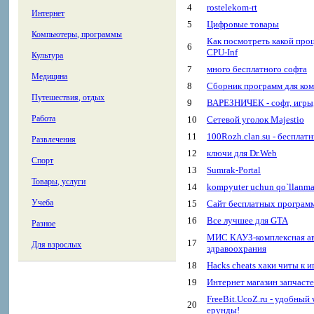
4
rostelekom-rt
Интернет
5
Цифровые товары
Компьютеры, программы
Как посмотреть какой про
6
CPU-Inf
Культура
7
много бесплатного софта
Медицина
8
Сборник программ для ком
Путешествия, отдых
9
ВАРЕЗНИЧЕК - софт, игры,
Работа
10
Сетевой уголок Majestio
11
100Rozh.clan.su - бесплат
Развлечения
12
ключи для Dr.Web
Спорт
13
Sumrak-Portal
Товары, услуги
14
kompyuter uchun qo`llanm
Учеба
15
Сайт бесплатных програм
16
Все лучшее для GTA
Разное
МИС КАУЗ-комплексная ав
17
Для взрослых
здравоохрания
18
Hacks cheats хаки читы к 
19
Интернет магазин запчаст
FreeBit.UcoZ.ru - удобный 
20
ерунды!