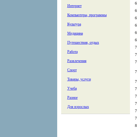
6
Интернет
6
Компьютеры, программы
6
Культура
6
6
Медицина
6
Путешествия, отдых
7
Работа
7
Развлечения
7
Спорт
7
Товары, услуги
7
Учеба
7
7
Разное
7
Для взрослых
7
7
8