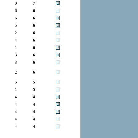
0
7
6
6
6
6
5
6
2
6
4
6
1
6
3
6
3
6
2
6
5
5
1
5
4
4
4
4
4
4
4
4
4
4