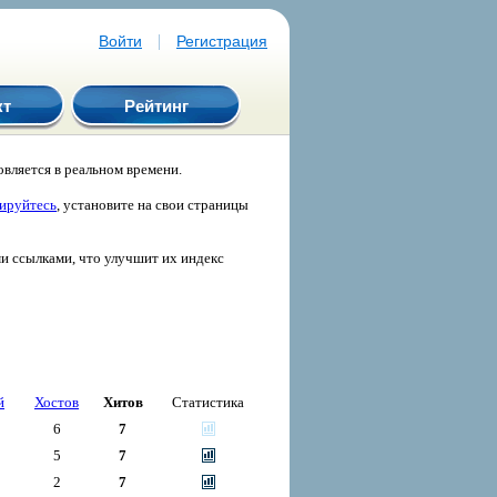
|
Войти
Регистрация
кт
Рейтинг
вляется в реальном времени.
рируйтесь
, установите на свои страницы
ми ссылками, что улучшит их индекс
й
Хостов
Хитов
Статистика
6
7
5
7
2
7