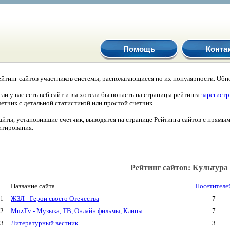
Помощь
Конта
ейтинг сайтов участников системы, располагающиеся по их популярности. Обно
сли у вас есть веб сайт и вы хотели бы попасть на страницы рейтинга
зарегист
четчик с детальной статистикой или простой счетчик.
айты, установившие счетчик, выводятся на странице Рейтинга сайтов с прямы
итирования.
Рейтинг сайтов: Культура
Название сайта
Посетителе
1
ЖЗЛ - Герои своего Отечества
7
2
MuzTv - Музыка, ТВ, Онлайн фильмы, Клипы
7
3
Литературный вестник
3