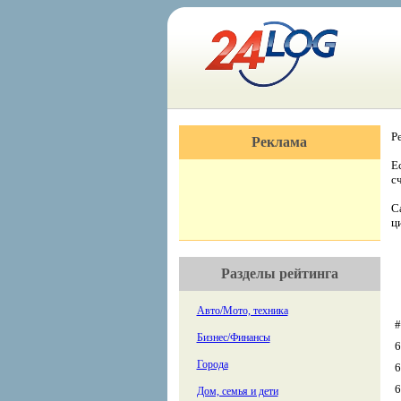
Р
Реклама
Е
с
С
ц
Разделы рейтинга
Авто/Мото, техника
#
Бизнес/Финансы
6
Города
6
6
Дом, семья и дети