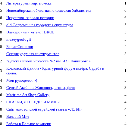
4
Литературная карта омска
1
5
Новосибирская областная юношеская библиотека
6
6
Искусство- зеркало истории
6
7
old Современная городская скульптура
5
8
Электронный каталог ВКОБ
5
9
muzeygeologii
5
0
Борис Синюков
4
1
Секция ударных инструментов
3
2
"Детская школа искусств №2 им. И.Я. Паницкого»
3
Козловский Данила - Культурный форум актёра. Судьба и
3
1
сцена.
4
Мои рукоделки :-)
5
5
Сергей Аксёнов. Живопись, иконы, фото
3
6
Maritime Art Shop Gallery
4
7
СКАЗКИ, ЛЕГЕНДЫ И МИФЫ
4
8
Сайт конотопской еврейской газеты «ЛЭБН»
4
9
Валерий Мит
4
0
Работа в Польше вакансии
4