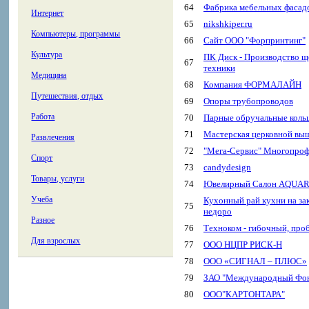
64
Фабрика мебельных фасад
Интернет
65
nikshkiper.ru
Компьютеры, программы
66
Сайт ООО "Форпринтинг"
Культура
ПК Диск - Производство щ
67
техники
Медицина
68
Компания ФОРМАЛАЙН
Путешествия, отдых
69
Опоры трубопроводов
Работа
70
Парные обручальные кольц
71
Мастерская церковной выш
Развлечения
72
"Мега-Сервис" Многопроф
Спорт
73
candydesign
Товары, услуги
74
Ювелирный Салон AQUAR
Учеба
Кухонный рай кухни на зак
75
недоро
Разное
76
Техноком - гибочный, про
Для взрослых
77
ООО НЦПР РИСК-Н
78
ООО «СИГНАЛ – ПЛЮС»
79
ЗАО "Международный Фон
80
ООО"КАРТОНТАРА"