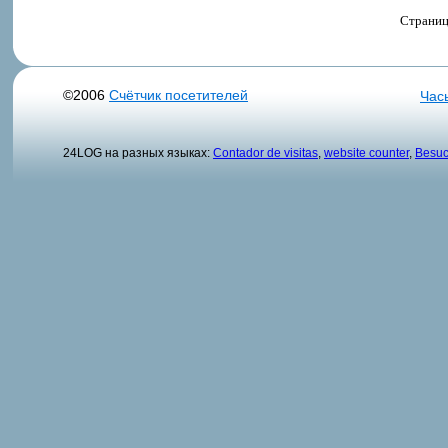
Страни
©2006
Счётчик посетителей
Час
24LOG на разных языках:
Contador de visitas
,
website counter
,
Besuc