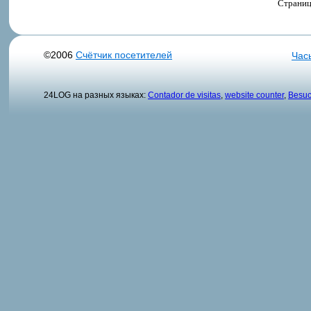
Страниц
©2006
Счётчик посетителей
Час
24LOG на разных языках:
Contador de visitas
,
website counter
,
Besuc