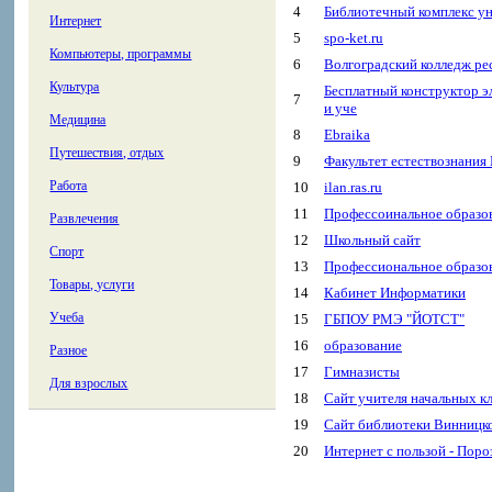
4
Библиотечный комплекс ун
Интернет
5
spo-ket.ru
Компьютеры, программы
6
Волгоградский колледж ре
Культура
Бесплатный конструктор э
7
и уче
Медицина
8
Ebraika
Путешествия, отдых
9
Факультет естествознания
Работа
10
ilan.ras.ru
11
Профессоинальное образо
Развлечения
12
Школьный сайт
Спорт
13
Профессиональное образо
Товары, услуги
14
Кабинет Информатики
Учеба
15
ГБПОУ РМЭ "ЙОТСТ"
16
образование
Разное
17
Гимназисты
Для взрослых
18
Сайт учителя начальных к
19
Сайт библиотеки Винницк
20
Интернет с пользой - Поро