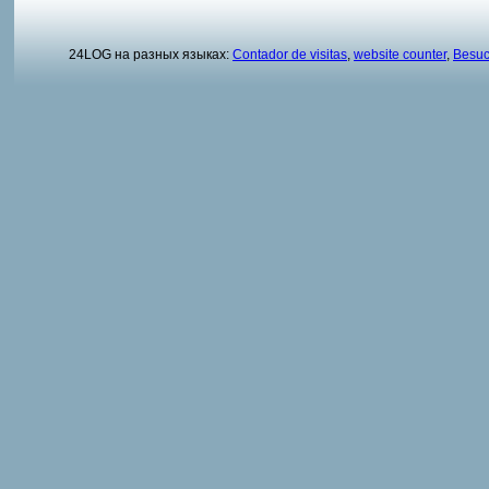
24LOG на разных языках:
Contador de visitas
,
website counter
,
Besuc